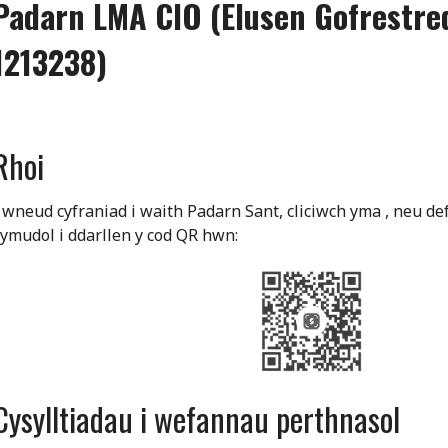
Padarn LMA CIO (Elusen Gofrestre
1213238)
Rhoi
 wneud cyfraniad i waith Padarn Sant, cliciwch yma , neu de
ymudol i ddarllen y cod QR hwn:
Cysylltiadau i wefannau perthnasol