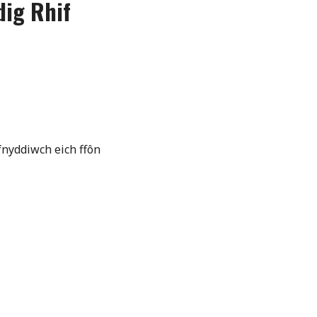
dig Rhif
fnyddiwch eich ffôn