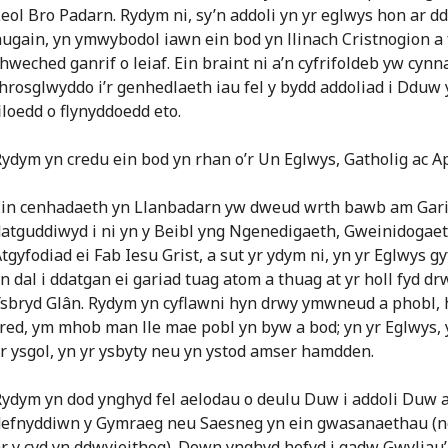
eol Bro Padarn. Rydym ni, sy’n addoli yn yr eglwys hon ar d
ugain, yn ymwybodol iawn ein bod yn llinach Cristnogion a 
hweched ganrif o leiaf. Ein braint ni a’n cyfrifoldeb yw cynnal
hrosglwyddo i’r genhedlaeth iau fel y bydd addoliad i Ddu
iloedd o flynyddoedd eto.
ydym yn credu ein bod yn rhan o’r Un Eglwys, Gatholig ac Ap
in cenhadaeth yn Llanbadarn yw dweud wrth bawb am Gariad
atguddiwyd i ni yn y Beibl yng Ngenedigaeth, Gweinidogae
tgyfodiad ei Fab Iesu Grist, a sut yr ydym ni, yn yr Eglwys 
n dal i ddatgan ei gariad tuag atom a thuag at yr holl fyd d
sbryd Glân. Rydym yn cyflawni hyn drwy ymwneud a phobl, h
red, ym mhob man lle mae pobl yn byw a bod; yn yr Eglwys, y
r ysgol, yn yr ysbyty neu yn ystod amser hamdden.
ydym yn dod ynghyd fel aelodau o deulu Duw i addoli Duw a
defnyddiwn y Gymraeg neu Saesneg yn ein gwasanaethau (n
r y cyd yn ddwyieithog). Down ynghyd hefyd i gadw Gwyliau’