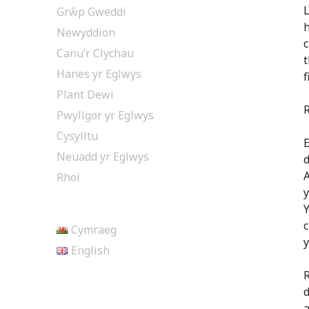
L
Grŵp Gweddi
h
Newyddion
c
Canu’r Clychau
t
Hanes yr Eglwys
f
Plant Dewi
R
Pwyllgor yr Eglwys
Cysylltu
E
Neuadd yr Eglwys
d
A
Rhoi
y
Y
c
Cymraeg
y
English
R
a