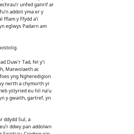
dechrau’r unfed ganrif ar
fu’n addoli yma er y
 fflam y Ffydd a’i
w yn eglwys Padarn am
ostolig.
 Duw’r Tad, fel y’i
th, Marwolaeth ac
gyfoes yng Ngheredigion
rwy nerth a chymorth yr
eb ystyried eu hil na’u
n y gwaith, gartref, yn
r ddydd Sul, a
eu’r ddwy pan addolwn
r Seintiau. Credwn ein