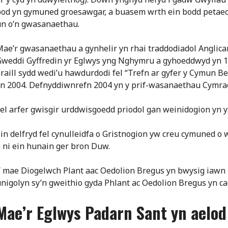
bod yn gymuned groesawgar, a buasem wrth ein bodd peta
un o’n gwasanaethau.
ae’r gwasanaethau a gynhelir yn rhai traddodiadol Anglican
Gweddi Gyffredin yr Eglwys yng Nghymru a gyhoeddwyd yn 
raill sydd wedi’u hawdurdodi fel “Trefn ar gyfer y Cymun 
n 2004. Defnyddiwnrefn 2004 yn y prif-wasanaethau Cymrae
el arfer gwisgir urddwisgoedd priodol gan weinidogion yn 
in delfryd fel cynulleidfa o Gristnogion yw creu cymuned o 
 ni ein hunain ger bron Duw.
 mae Diogelwch Plant aac Oedolion Bregus yn bwysig iawn i
nigolyn sy’n gweithio gyda Phlant ac Oedolion Bregus yn cae
Mae’r Eglwys Padarn Sant yn aelod