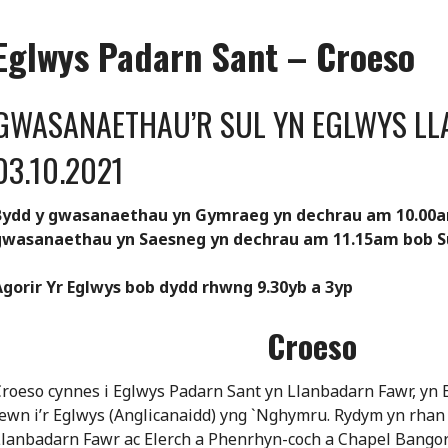
Eglwys Padarn Sant – Croeso
GWASANAETHAU’R SUL YN EGLWYS L
03.10.2021
Bydd y gwasanaethau yn Gymraeg yn dechrau am 10.00am
gwasanaethau yn Saesneg yn dechrau am 11.15am bob S
Agorir Yr Eglwys bob dydd rhwng 9.30yb a 3yp
Croeso
roeso cynnes i Eglwys Padarn Sant yn Llanbadarn Fawr, yn
ewn i’r Eglwys (Anglicanaidd) yng `Nghymru. Rydym yn rhan
Llanbadarn Fawr ac Elerch a Phenrhyn-coch a Chapel Bango