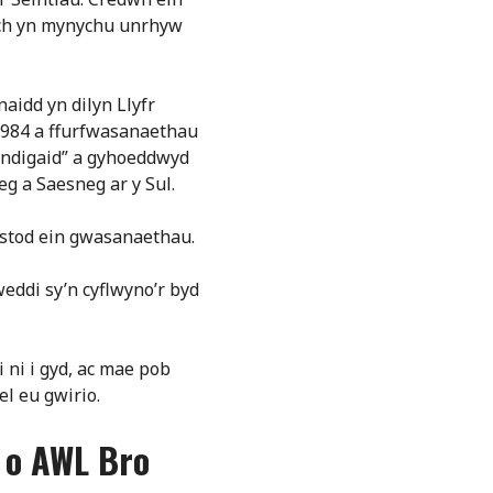
ech yn mynychu unrhyw
aidd yn dilyn Llyfr
1984 a ffurfwasanaethau
Bendigaid” a gyhoeddwyd
g a Saesneg ar y Sul.
ystod ein gwasanaethau.
weddi sy’n cyflwyno’r byd
 ni i gyd, ac mae pob
l eu gwirio.
 o AWL Bro