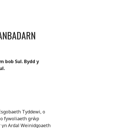
LANBADARN
 bob Sul. Bydd y
ul.
 Esgobaeth Tyddewi, o
 o fywoliaeth grŵp
r yn Ardal Weinidgoaeth