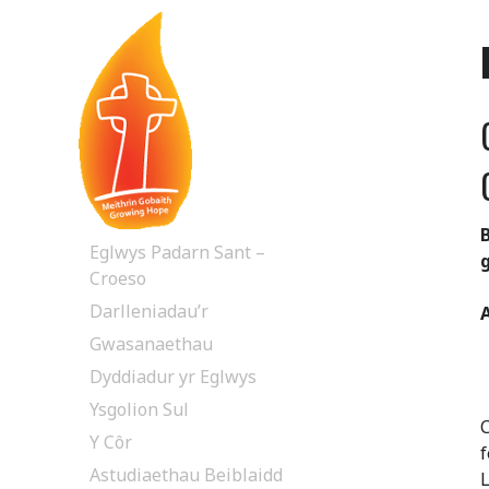
Skip
Eglwys Padarn Sant –
to
Croeso
content
Darlleniadau’r
Gwasanaethau
Dyddiadur yr Eglwys
Ysgolion Sul
C
Y Côr
f
Astudiaethau Beiblaidd