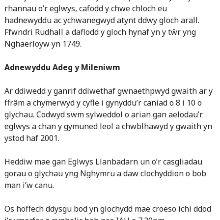
rhannau o’r eglwys, cafodd y chwe chloch eu
hadnewyddu ac ychwanegwyd atynt ddwy gloch arall.
Ffwndri Rudhall a daflodd y gloch hynaf yn y tŵr yng
Nghaerloyw yn 1749.
Adnewyddu Adeg y Mileniwm
Ar ddiwedd y ganrif ddiwethaf gwnaethpwyd gwaith ar y
ffrâm a chymerwyd y cyfle i gynyddu’r caniad o 8 i 10 o
glychau. Codwyd swm sylweddol o arian gan aelodau’r
eglwys a chan y gymuned leol a chwblhawyd y gwaith yn
ystod haf 2001.
Heddiw mae gan Eglwys Llanbadarn un o’r casgliadau
gorau o glychau yng Nghymru a daw clochyddion o bob
man i’w canu.
Os hoffech ddysgu bod yn glochydd mae croeso ichi ddod