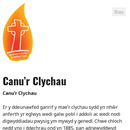
Menu
Skip
to
Canu’r Clychau
content
Canu’r Clychau
Er y ddeunawfed ganrif y mae’r clychau sydd yn nhŵr
anferth yr eglwys wedi galw pobl i addoli ac wedi nodi
digwyddiadau pwysig ym mywyd y genedl. Chwe chloch
oedd yno i ddechrau ond yn 1885, pan adnewyddwyd