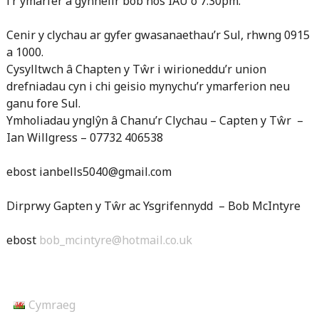
i’r ymarfer a gynhelir bob nos IAU o 7.30pm.
Cenir y clychau ar gyfer gwasanaethau’r Sul, rhwng 0915
a 1000.
Cysylltwch â Chapten y Tŵr i wirioneddu’r union
drefniadau cyn i chi geisio mynychu’r ymarferion neu
ganu fore Sul.
Ymholiadau ynglŷn â Chanu’r Clychau – Capten y Tŵr –
Ian Willgress –
07732 406538
ebost ianbells5040@gmail.com
Dirprwy Gapten y Tŵr ac Ysgrifennydd – Bob McIntyre
ebost
bob_mcintyre@hotmail.co.uk
Cymraeg