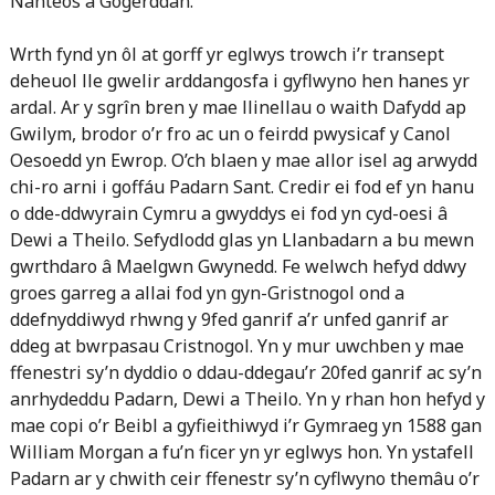
Nanteos a Gogerddan.
Wrth fynd yn ôl at gorff yr eglwys trowch i’r transept
deheuol lle gwelir arddangosfa i gyflwyno hen hanes yr
ardal. Ar y sgrîn bren y mae llinellau o waith Dafydd ap
Gwilym, brodor o’r fro ac un o feirdd pwysicaf y Canol
Oesoedd yn Ewrop. O’ch blaen y mae allor isel ag arwydd
chi-ro arni i goffáu Padarn Sant. Credir ei fod ef yn hanu
o dde-ddwyrain Cymru a gwyddys ei fod yn cyd-oesi â
Dewi a Theilo. Sefydlodd glas yn Llanbadarn a bu mewn
gwrthdaro â Maelgwn Gwynedd. Fe welwch hefyd ddwy
groes garreg a allai fod yn gyn-Gristnogol ond a
ddefnyddiwyd rhwng y 9fed ganrif a’r unfed ganrif ar
ddeg at bwrpasau Cristnogol. Yn y mur uwchben y mae
ffenestri sy’n dyddio o ddau-ddegau’r 20fed ganrif ac sy’n
anrhydeddu Padarn, Dewi a Theilo. Yn y rhan hon hefyd y
mae copi o’r Beibl a gyfieithiwyd i’r Gymraeg yn 1588 gan
William Morgan a fu’n ficer yn yr eglwys hon. Yn ystafell
Padarn ar y chwith ceir ffenestr sy’n cyflwyno themâu o’r