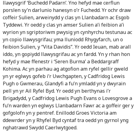
llawysgrif ‘Buchedd Padarn’. Yno hefyd mae cerflun
porslen sy’n darlunio hanesyn o’r Fuchedd. Yr ochr draw
coffeir Sulien, arweinydd y clas yn Llanbadarn ac Esgob
Tyddewi. Yr oedd y clas yn amser Sulien a’i feibion a’i
wyrion yn sgriptoriwm pwysig yn cynhyrchu testunau ac
yn copïo llawysgrifau; yma lluniodd Rhygyfarch, un o
feibion Sulien, y “Vita Davidis”. Yr oedd Ieuan, mab arall
iddo, yn gopïydd llawysgrifau ac yn fardd. Yn y rhan hon
hefyd y mae ffenestr i ‘Seren Burma’ a Beddargraff
Kohima. Ac yn parhau ag atgofion am ryfel gellir gweld
yn yr eglwys gofeb i’r Uwchgapten, y Cadfridog Lewis
Pugh o Gwmerau, Glandyfi a fu’n ymladd yn y dwyrain
pell yn yr Ail Ryfel Byd. Yr oedd yn berthynas i’r
Brigadydd, y Cadfridog Lewis Pugh Evans o Lovesgrove a
fu’n warden yn eglwys Llanbadarn Fawr ac a goffeir ger y
gofgolofn yn y pentref. Enillodd Groes Victoria am
ddewrder yn y Rhyfel Byd cyntaf tra oedd yn gyrnol yng
nghatrawd Swydd Caerlwytgoed.