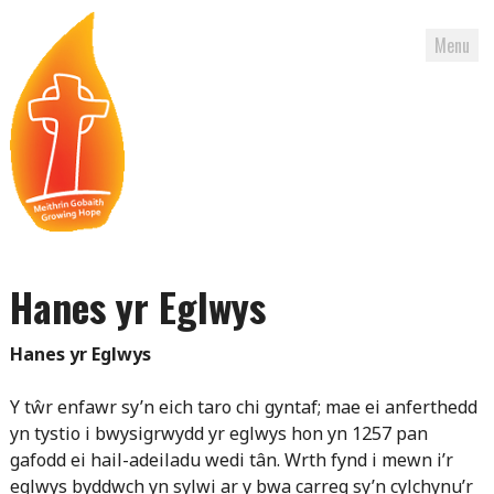
Menu
Skip
to
Hanes yr Eglwys
content
Hanes yr Eglwys
Y tŵr enfawr sy’n eich taro chi gyntaf; mae ei anferthedd
yn tystio i bwysigrwydd yr eglwys hon yn 1257 pan
gafodd ei hail-adeiladu wedi tân. Wrth fynd i mewn i’r
eglwys byddwch yn sylwi ar y bwa carreg sy’n cylchynu’r