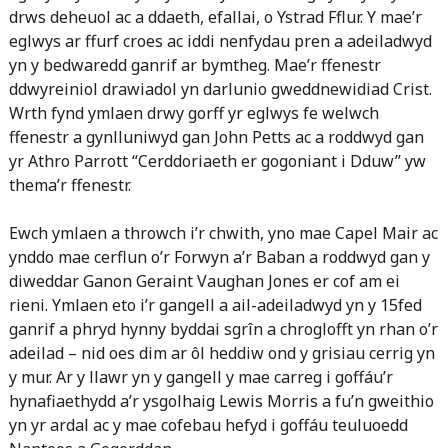
drws deheuol ac a ddaeth, efallai, o Ystrad Fflur. Y mae’r
eglwys ar ffurf croes ac iddi nenfydau pren a adeiladwyd
yn y bedwaredd ganrif ar bymtheg. Mae’r ffenestr
ddwyreiniol drawiadol yn darlunio gweddnewidiad Crist.
Wrth fynd ymlaen drwy gorff yr eglwys fe welwch
ffenestr a gynlluniwyd gan John Petts ac a roddwyd gan
yr Athro Parrott “Cerddoriaeth er gogoniant i Dduw” yw
thema’r ffenestr.
Ewch ymlaen a throwch i’r chwith, yno mae Capel Mair ac
ynddo mae cerflun o’r Forwyn a’r Baban a roddwyd gan y
diweddar Ganon Geraint Vaughan Jones er cof am ei
rieni. Ymlaen eto i’r gangell a ail-adeiladwyd yn y 15fed
ganrif a phryd hynny byddai sgrîn a chroglofft yn rhan o’r
adeilad – nid oes dim ar ôl heddiw ond y grisiau cerrig yn
y mur. Ar y llawr yn y gangell y mae carreg i goffáu’r
hynafiaethydd a’r ysgolhaig Lewis Morris a fu’n gweithio
yn yr ardal ac y mae cofebau hefyd i goffáu teuluoedd