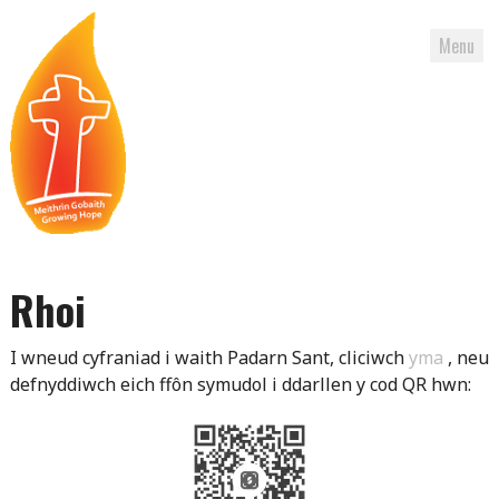
Menu
Skip
to
Rhoi
content
I wneud cyfraniad i waith Padarn Sant, cliciwch
yma
, neu
defnyddiwch eich ffôn symudol i ddarllen y cod QR hwn: