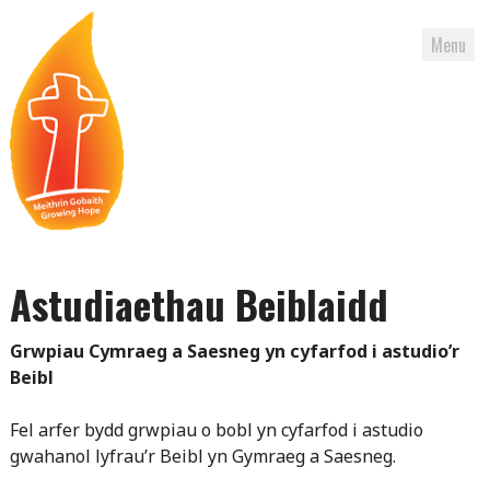
Menu
Skip
to
Astudiaethau Beiblaidd
content
Grwpiau Cymraeg a Saesneg yn cyfarfod i astudio’r
Beibl
Fel arfer bydd grwpiau o bobl yn cyfarfod i astudio
gwahanol lyfrau’r Beibl yn Gymraeg a Saesneg.