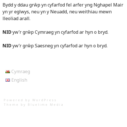
Bydd y ddau grŵp yn cyfarfod fel arfer yng Nghapel Mair
yn yr eglwys, neu yn y Neuadd, neu weithiau mewn
lleoliad arall.
NID
yw’r grŵp Cymraeg yn cyfarfod ar hyn o bryd.
NID
yw’r grŵp Saesneg yn cyfarfod ar hyn o bryd.
Cymraeg
English
Powered by WordPress
Theme by
Bluelime Media